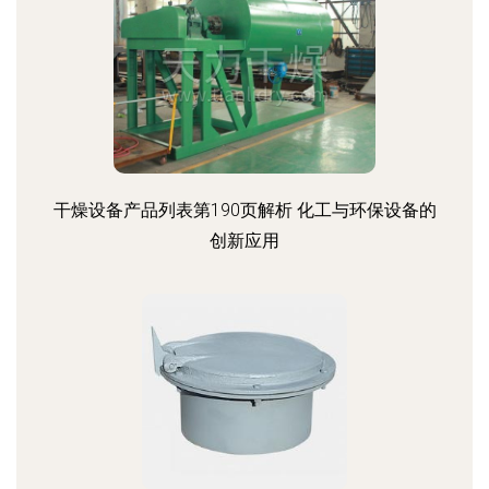
干燥设备产品列表第190页解析 化工与环保设备的
创新应用