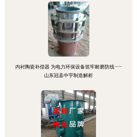
内衬陶瓷补偿器 为电力环保设备筑牢耐磨防线——
山东冠县中宇制造解析