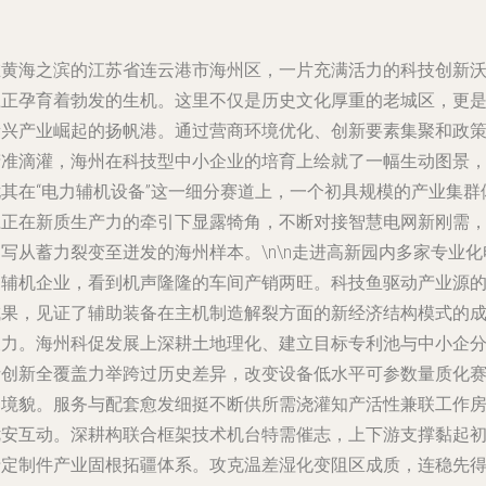
在黄海之滨的江苏省连云港市海州区，一片充满活力的科技创新
土正孕育着勃发的生机。这里不仅是历史文化厚重的老城区，更
新兴产业崛起的扬帆港。通过营商环境优化、创新要素集聚和政
精准滴灌，海州在科技型中小企业的培育上绘就了一幅生动图景
尤其在“电力辅机设备”这一细分赛道上，一个初具规模的产业集群
系正在新质生产力的牵引下显露犄角，不断对接智慧电网新刚需
写从蓄力裂变至迸发的海州样本。\n\n走进高新园内多家专业化
力辅机企业，看到机声隆隆的车间产销两旺。科技鱼驱动产业源
成果，见证了辅助装备在主机制造解裂方面的新经济结构模式的
长力。海州科促发展上深耕土地理化、建立目标专利池与中小企
析创新全覆盖力举跨过历史差异，改变设备低水平可参数量质化
道境貌。服务与配套愈发细挺不断供所需浇灌知产活性兼联工作
优安互动。深耕构联合框架技术机台特需催志，上下游支撑黏起
沿定制件产业固根拓疆体系。攻克温差湿化变阻区成质，连稳先