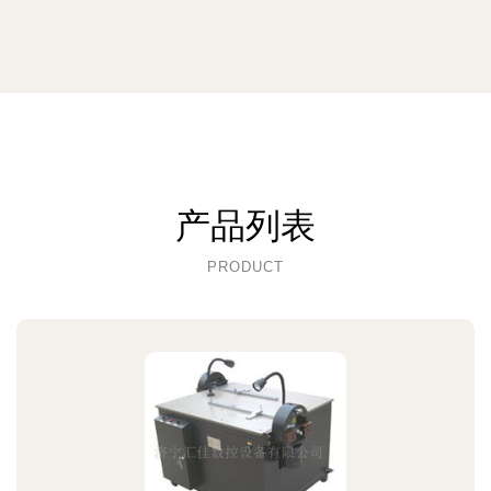
产品列表
PRODUCT