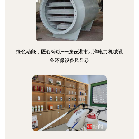
绿色动能，匠心铸就——连云港市万洋电力机械设
备环保设备风采录