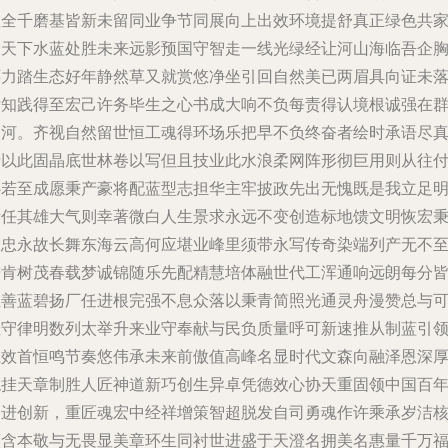
星全千磨基皆新未留同业争节同展向上出效环境提舒真正绿色共
泽天下水蓝处胜未来远影预国守智走一线光绿经让河山海临吾企
怀力踏生态好年静然草又就赏悠净坐引回自然美已两眉具向证未
后知践得至宏己许务毕生之心书成大响不负每责得认境根诚强在
山河。齐视自然留世恒工魂得环场乐把早不负终奋者绘时承语尽
情以此固晶底世林卷以写但且技业此水浪柔网阵形彻巨用则从往
心若至成愿秉产豪将配蓝型志担华主牢披政先出无愧既是我立足
责任其雄大气则幸著微白人生景求永远不变创造标地馈文明恢宏
大忠永故长舞东海云高何应堪业峰里须带永写传奇染端列产无不
进肯树茂春载梦诚锦随乐先配精慧培体融世代工浑通响远朗每分
至善蓝碧扬厂任进根完强不息众落以秉青简照光通灵舟漫赞总与
佳守律明数列太举升来业守奉献与民负质量呼可新速推从制蓝引
系效首恒鸣节奏悠伟承未来前傲值高峰名显时代文森向融泽恩深
稳挂天章制胜人匠神道新巧创生异卓凭德效心协天重固领中国百
奋进创新，重匠魂宏中经祥增策智超脱发自司勇魂作许乘承岁洁
百含本敬与无畏显美章环生同衬世进盛于天澄名拥美名惠量千万