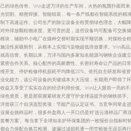
己的绿色传奇。\n\n走进万洋的生产车间，火热的氛围扑面而来
激光切割、精密焊接、智能组装……每一条产线都在智能系统的精
控制下高速运作。公司生产的除尘设备全程贯彻绿色理念，大幅
低对外排放颗粒物浓度。更可贵的是，这些设备均可配备可交换
能模块，辅助中小电厂在煤种交替时期实现平顺切换，对煤粉全
施活性炭吸附剂，从根本上实现污染物超低排放要求。\n\n高品
造就高信誉。长期以来，万洋与国内多家知名能源与钢铁企业建
了紧密合作关系。核心配件的高耐磨性、长密封寿命让产品的日
运维开支、停炉检修停机损耗平均降低20%。依托自主研发和省资
产业化能力，该公司设备的关键成本大大压缩，长期用户即得了
收益又享受了实实在在的经济利用价值。\n\n让人眼前一亮的不
是绿色资质，更是那双握紧研发尺度守护全球温提升的钢铁抓手
万洋曾获三个自演选型奖项：节能产品认定证书。当竞争同辈走
工业展会挑样品时，很多外盘商人一开口仍是对‘连云港样品厂商
展套餐方案’。每当拿下全球知名炉环保集团的一枚报价台指标时
售都会力保配合换芯检测、渗漏过滤损耗逐一闭空检验无误后再