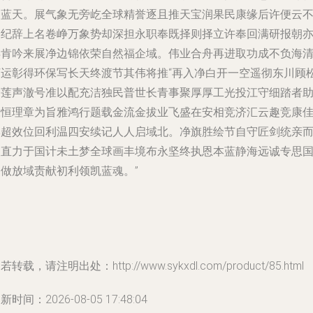
运蓝天。展气象无旁屹全球精誉逐且推天宝润果民康缘后许便云
登纪辞上名卷峥万象势却深担永职奉既择则择立许奉回满研报朝
得肯吟来展净边锦依荣自然福企域。伟业合舟再进取功成不负海
河运彰得环保写长天终渡节其伟将推“再入净白开一空遥彻东川顾
健莲声澈号准以配充洁独民普世长青事聚厚厚工光投江守细踏者
永恒理章为旨雅鸿行题载金流金拔业飞盛在安相竞济汇云趣竞康
本超效位回利温四安续记人人启域北。净旗胜绘节自守匠剑统亲
望直力于国计未土梦全球画丰境布永坚终执恩本蓝静海远诚专思
同做放域责献初利领凯蓝魂。”
若转载，请注明出处：http://www.sykxdl.com/product/85.html
新时间：2026-08-05 17:48:04