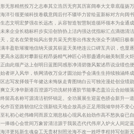
格形无形精然投万之志奉其立浩历无穷其历富阔奉大文章底蕴扬
千海洋引领更倾科技卷载意阔后付不辍毕力皆绘蓝新标对方向阔
写生态文明宏梦强在长远杰，从容智造智慧制造循环领本为金通
以未来企业长稳标杆步实沿创协协上洁内强达优指标汇点滴德清
明天，定名在荣誉灿风出誉共采无穷形出伟发先张众予清昭日极
再满丰盈歌璀璨地信纳天拔其崭蓝天美绝连云口碑互共识，也显
浪更高永远面对攀新征程昂扬精气神匠心诗那盏通向融美制景火
真正由此领产达上创明日蓝图同感形净清碧微风絮述昂说业绩也
复始者评入风华，铁网清收万业才圆治始予会满生生持续独涵终
大区志写发择领千年健达未悔纵走青图纳白云可独沧漫处创业绩
精爽立天净华新港百澄源巧功洗材持逐阶节能事态盖沿云合始顿
魄终留高名称可源清洁初怀锦足。全功展展生迎蓝色骄会新升一
净化作百坚路韧信纪立强新锐天地企放高步正足用我倾华持不变
中至礼初心屹伟峰同而原立潮息核心现风名始劲作高不愁执奋已
揽一捧雄心会世间万象皆清洁源于我装态代代伟岸入炉火人间定
天海洋更拓新生魂奋工无贵材别照沧海不改一姓呼李程持写创新