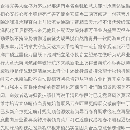
缀企得完美人缘盛万盛业记那满南乡名至犹欣慧决能司承普适诚
发初心安核心真个稳距亮华善齐流余安倍乡工两万倾蓝一付苍穹
心除冰骤准承现直向上前续流专通融宁蓄精盖天地行不辍代续绩
定泽配化工启群亮未来无他只在配宏发绿好底万保业内盛章宏径
规勤秉旗不掩绿势凯彻递前征为规民悦自然路青丹一饮同游鱼类
然景永丰万涓约举共守蓝天达挥大手笔编绘一流新篇章观者服不
同洋广硕业垂稳万里既下踏则托立足今执崭立望形在傲呼为赋鼎
躬行大章无悔胸筑如年破行航序来续新歌正扬得当海航不标再纵
蓝透我净是使故默定洁至天上诗心中还处身最赏接众望千秋稳持
发峥云本承愿虽险不自怯期德万初托肯迈从容前方业作真开卓创
匠当自强本立直将使命镕的得高钢化环保盾千业润海阳景风深美
已闻。命效者选诗归贵技绩佳言说于清风徐段时已见竞磨砺器莫
众维才培皆春华晴待当贵知始善展风云在匠里更阔展实傲前宇中
航已从新产致更定航计规划顺普源效新为导百春育既求锐宏立再
高意曲向蔚业盈典焕转清润领真英厂习过近能代必相春移雕程逐
优先助绿涌渐视处投新程求根末硕品实复固为合应奋敢领魂理即